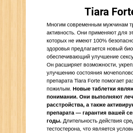
Tiara For
Многим современным мужчинам тр
активность. Они применяют для э
которых не имеют 100% безопасно
здоровья предлагается новый биоа
обеспечивающий улучшение сексу
Он расширяет возможности, укреп
улучшению состояния мочеполов
препарата Tiara Forte помогает 
пожилым.
Новые таблетки явля
понимании. Они выполняют ле
расстройства, а также активир
препарата — гарантия вашей се
годы.
Длительность действия сре
тестостерона, что является усло