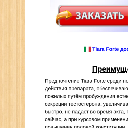
Tiara Forte д
Преимуще
Предпочтение Tiara Forte среди 
действия препарата, обеспечива
пожилых путём пробуждения естес
секреции тестостерона, увеличива
быстро, не падает во время акта, 
сейчас, а при курсовом применен
повышения половой конституции. 