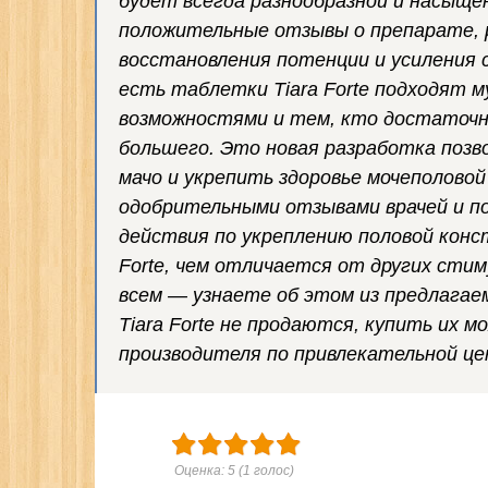
будет всегда разнообразной и насыщ
положительные отзывы о препарате, 
восстановления потенции и усиления
есть таблетки Tiara Forte подходят 
возможностями и тем, кто достаточно
большего. Это новая разработка поз
мачо и укрепить здоровье мочеполово
одобрительными отзывами врачей и п
действия по укреплению половой конс
Forte, чем отличается от других стим
всем — узнаете об этом из предлагае
Tiara Forte не продаются, купить их 
производителя по привлекательной це
Оценка:
5
(
1
голос)