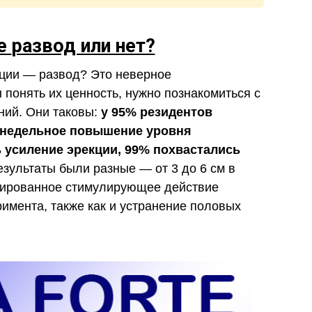
te
развод или нет?
енции — развод? Это неверное
 понять их ценность, нужно познакомиться с
ний. Они таковы:
у 95% резидентов
енедельное повышение уровня
ь усиление эрекции, 99% похвастались
зультаты были разные — от 3 до 6 см в
нгированное стимулирующее действие
римента, также как и устранение половых