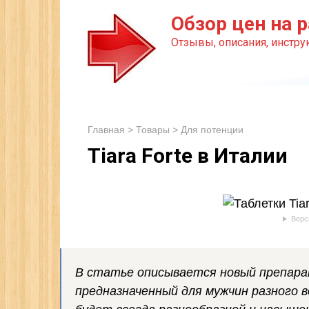
Перейти
Обзор цен на р
к
Отзывы, описания, инструк
контенту
Главная
>
Товары
>
Для потенции
Tiara Forte в Италии
Верс
В статье описывается новый препарат
предназначенный для мужчин разного в