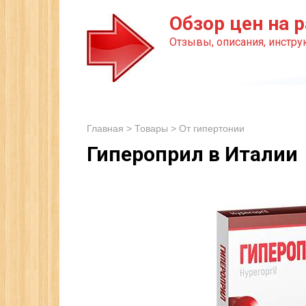
Перейти
Обзор цен на р
к
Отзывы, описания, инструк
контенту
Главная
>
Товары
>
От гипертонии
Гипероприл в Италии