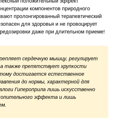
лексный положительный эффект
онцентрации компонентов природного
ивают пролонгированный терапевтический
езопасен для здоровья и не провоцирует
ередозировки даже при длительном приеме!
репляет сердечную мышцу, регулирует
, а также препятствует хрупкости
этому достигается естественное
авления до нормы, характерной для
алоги Гипероприла лишь искусственно
копительного эффекта и лишь
ем.