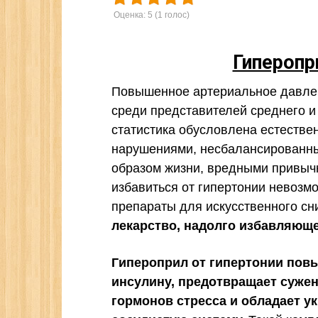
Оценка:
5
(
1
голос)
Гиперопр
Повышенное артериальное давлен
среди представителей среднего и
статистика обусловлена естеств
нарушениями, несбалансированн
образом жизни, вредными привычк
избавиться от гипертонии невозмо
препараты для искусственного с
лекарство, надолго избавляюще
Гипероприл от гипертонии повы
инсулину, предотвращает сужен
гормонов стресса и обладает у